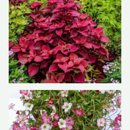
Moljevka – Plekantrus