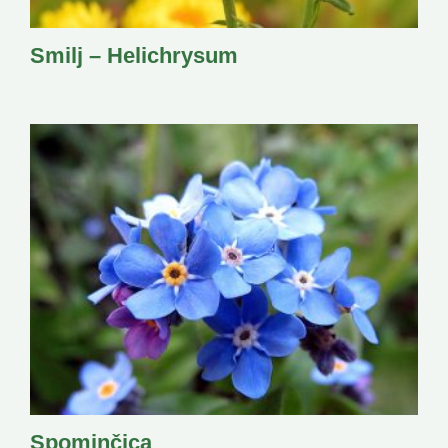
Smilj – Helichrysum
Spominčica