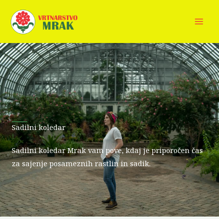
Skip
to
content
Sadilni koledar
Sadilni koledar Mrak vam pove, kdaj je priporočen čas
za sajenje posameznih rastlin in sadik.