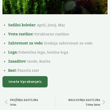
Sadilni koledar:
April, Junij, Maj
Vrsta rastline:
Strukturne rastline
Zahtevnost za vodo:
Srednja zahtevnost za vodo
Lega:
Polsenčna lega, Sončna lega
Zasaditev:
Grede, Korita
Rast:
Plazeča rast
Imate Vprašanje
PREJŠNJA RASTLINA
NASLEDNJA RASTLINA
Prev
Ne
Sivka
Zelena listna