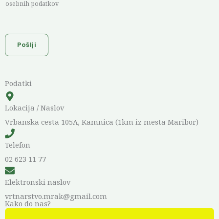
osebnih podatkov
v
o
x
I
Pošlji
t
e
m
Podatki
s
*
Lokacija / Naslov
Vrbanska cesta 105A, Kamnica (1km iz mesta Maribor)
Telefon
02 623 11 77
Elektronski naslov
vrtnarstvo.mrak@gmail.com
Kako do nas?