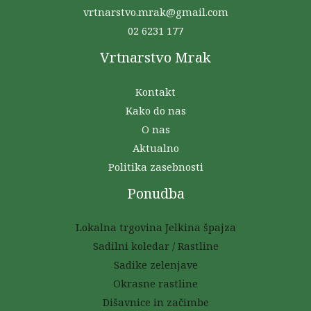
vrtnarstvo.mrak@gmail.com
02 6231 177
Vrtnarstvo Mrak
Kontakt
Kako do nas
O nas
Aktualno
Politika zasebnosti
Ponudba
Lokalna trgovina Jelkina špajza
Sadilni koledar / Rastline
Sadike zelenjave
Okrasne rastline
Dišavnice in začimbe