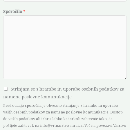
š
Sporočilo
*
t
e
v
i
l
k
a
*
E
-
C
Strinjam se s hrambo in uporabo osebnih podatkov za
n
h
namene poslovne komunukacije
a
e
Pred oddajo sporočila je obvezno strinjanje z hrambo in uporabo
s
c
vaših osebnih podatkov za namene poslovne komunukacije. Dostop
l
do vaših podatkov ali izbris lahko kadarkoli zahtevate tako, da
k
o
pošljete zahtevek na info@vrtnarstvo-mrak.si Več na povezavi Varstvo
b