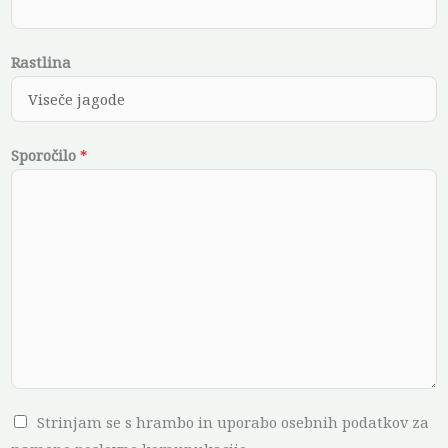
Rastlina
E
Sporočilo
*
-
n
a
s
l
o
v
C
h
e
C
Strinjam se s hrambo in uporabo osebnih podatkov za
c