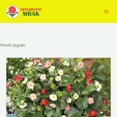
Skip
to
content
Viseče jagode