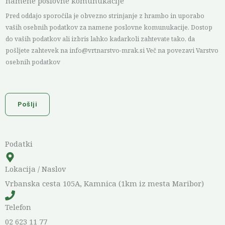
h
namene poslovne komunukacije
k
e
Pred oddajo sporočila je obvezno strinjanje z hrambo in uporabo
b
c
vaših osebnih podatkov za namene poslovne komunukacije. Dostop
o
do vaših podatkov ali izbris lahko kadarkoli zahtevate tako, da
k
x
pošljete zahtevek na info@vrtnarstvo-mrak.si Več na povezavi Varstvo
b
osebnih podatkov
S
o
p
x
o
I
Pošlji
r
t
o
e
č
m
Podatki
i
s
l
*
Lokacija / Naslov
o
Vrbanska cesta 105A, Kamnica (1km iz mesta Maribor)
Telefon
02 623 11 77