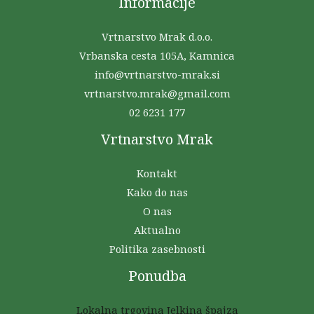
Informacije
Vrtnarstvo Mrak d.o.o.
Vrbanska cesta 105A, Kamnica
info@vrtnarstvo-mrak.si
vrtnarstvo.mrak@gmail.com
02 6231 177
Vrtnarstvo Mrak
Kontakt
Kako do nas
O nas
Aktualno
Politika zasebnosti
Ponudba
Lokalna trgovina Jelkina špajza