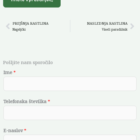
PREJŠNJA RASTLINA
NASLEDNJA RASTLINA
Prev
Ne
Nageljčki
Viseči paradižnik
Pošljite nam sporočilo
Ime
*
Telefonska številka
*
E-naslov
*