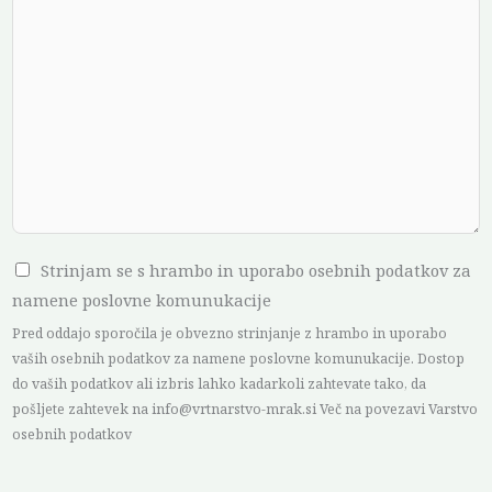
p
o
r
o
č
i
l
o
C
C
Strinjam se s hrambo in uporabo osebnih podatkov za
h
h
namene poslovne komunukacije
e
e
Pred oddajo sporočila je obvezno strinjanje z hrambo in uporabo
c
c
vaših osebnih podatkov za namene poslovne komunukacije. Dostop
k
do vaših podatkov ali izbris lahko kadarkoli zahtevate tako, da
k
pošljete zahtevek na info@vrtnarstvo-mrak.si Več na povezavi Varstvo
b
b
osebnih podatkov
o
o
x
x