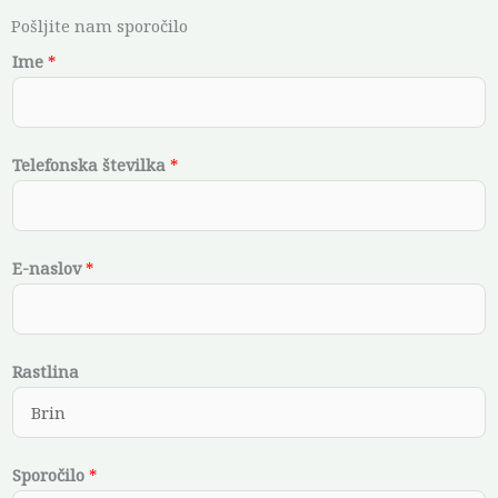
Pošljite nam sporočilo
Ime
*
Telefonska številka
*
E
E-naslov
*
-
n
a
Rastlina
s
l
o
v
Sporočilo
*
S