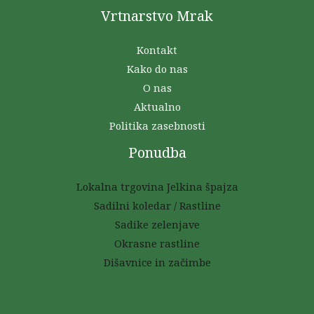
Vrtnarstvo Mrak
Kontakt
Kako do nas
O nas
Aktualno
Politika zasebnosti
Ponudba
Lokalna trgovina Jelkina špajza
Sadilni koledar / Rastline
Sadike zelenjave
Okrasne rastline
Dišavnice in začimbe