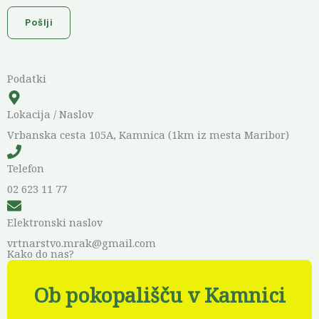
I
Pošlji
t
e
m
Podatki
s
*
Lokacija / Naslov
Vrbanska cesta 105A, Kamnica (1km iz mesta Maribor)
Telefon
02 623 11 77
Elektronski naslov
vrtnarstvo.mrak@gmail.com
Kako do nas?
Ob pokopališču v Kamnici