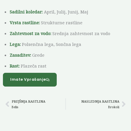
Sadilni koledar:
April, Julij, Junij, Maj
Vrsta rastline:
Strukturne rastline
Zahtevnost za vodo:
Srednja zahtevnost za vodo
Lega:
Polsenčna lega, Sončna lega
Zasaditev:
Grede
Rast:
Plazeča rast
Imate Vprašanje
PREJŠNJA RASTLINA
NASLEDNJA RASTLINA
Prev
Ne
Belis
Brokoli