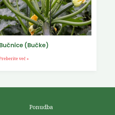
Bučnice (Bučke)
Preberite več »
Ponudba