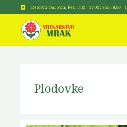
Skip
Delovni čas: Pon.-Pet.: 7.00 - 17.00 ; Sob.: 8.00 -
to
content
Plodovke