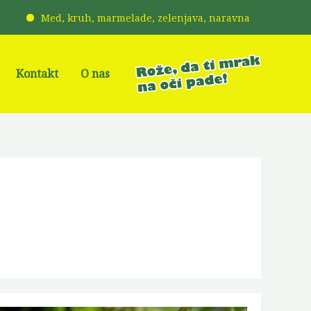
d, kruh, marmelade, zelenjava, naravna kozmetika, kravji sir, mle
Kontakt
O nas