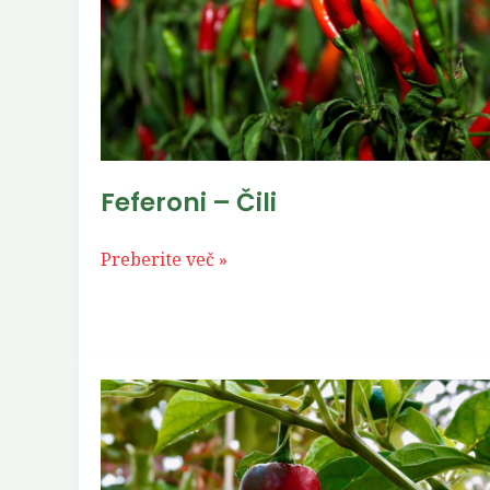
Čili
Feferoni – Čili
Preberite več »
Paprika