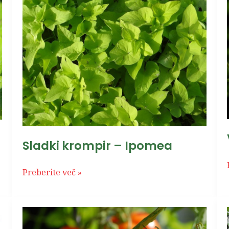
Sladki
krompir
–
Ipomea
Sladki krompir – Ipomea
Preberite več »
Viseči
paradižnik