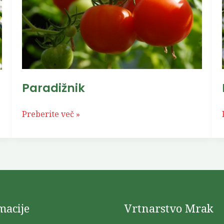
Paradižnik
Preberite več »
macije
Vrtnarstvo Mrak