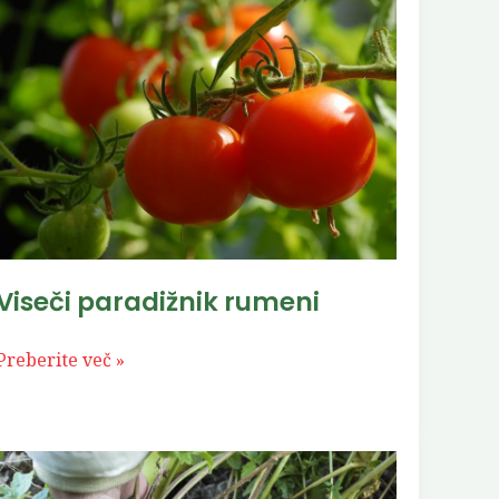
Viseči
paradižnik
rumeni
Viseči paradižnik rumeni
Preberite več »
Pastinak