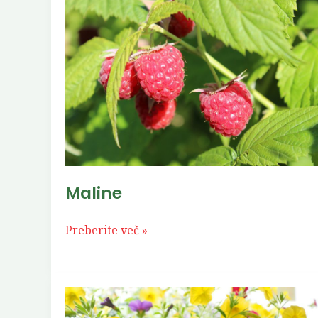
Maline
Maline
Preberite več »
Rumena
paprika