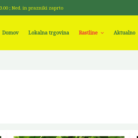
 13.00 ; Ned. in prazniki zaprto
Me
Domov
Lokalna trgovina
Rastline
Aktualno