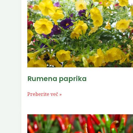
Rumena paprika
Preberite več »
Feferoni
–