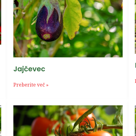
Jajčevec
Preberite več »
Paradižnik