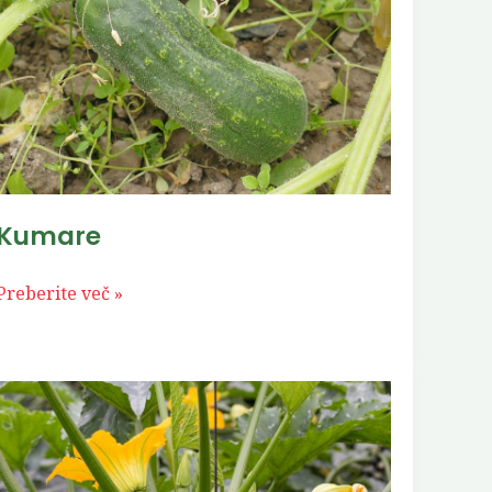
Kumare
Preberite več »
Bučnice
(Bučke)