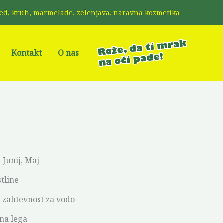
uh, marmelade, zelenjava, naravna kozmetika, kravji sir, mleko, 
Kontakt
O nas
, Junij, Maj
tline
 zahtevnost za vodo
na lega