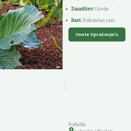
Zasaditev:
Grede
Rast:
Pokončna rast
Imate Vprašanje
Podatki