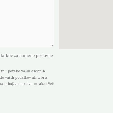
odatkov za namene poslovne
o in uporabo vaših osebnih
o vaših podatkov ali izbris
 na info@vrtnarstvo-mrak.si Več