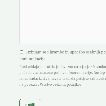
i
l
o
R
a
s
t
C
Strinjam se s hrambo in uporabo osebnih p
l
h
komunukacije
i
e
n
Pred oddajo sporočila je obvezno strinjanje z hramb
c
a
podatkov za namene poslovne komunukacije. Dostop d
lahko kadarkoli zahtevate tako, da pošljete zahtevek
k
*
na povezavi Varstvo osebnih podatkov
b
o
x
Pošlji