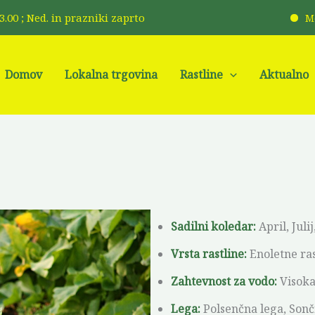
 13.00 ; Ned. in prazniki zaprto
Med, kr
Domov
Lokalna trgovina
Rastline
Aktualno
Sadilni koledar:
April, Julij
Vrsta rastline:
Enoletne ras
Zahtevnost za vodo:
Visoka
Lega:
Polsenčna lega, Sonč