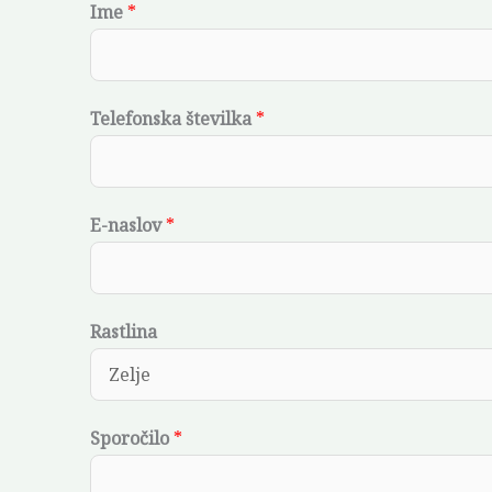
Ime
*
Telefonska številka
*
E-naslov
*
S
Rastlina
p
o
r
Sporočilo
*
o
č