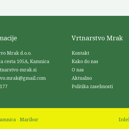
macije
Vrtnarstvo Mrak
vo Mrak d.o.o.
Kontakt
a cesta 105A, Kamnica
Kako do nas
tnarstvo-mrak.si
O nas
tvo.mrak@gmail.com
Aktualno
 177
Politika zasebnosti
Kamnica - Maribor
Izde