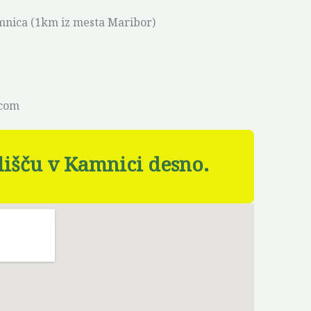
mnica (1km iz mesta Maribor)
.com
išču v Kamnici desno.