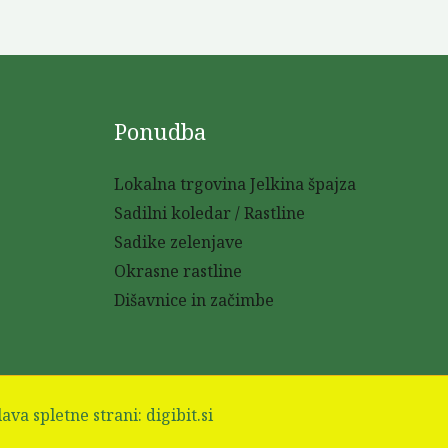
Ponudba
Lokalna trgovina Jelkina špajza
Sadilni koledar / Rastline
Sadike zelenjave
Okrasne rastline
Dišavnice in začimbe
lava spletne strani:
digibit.si