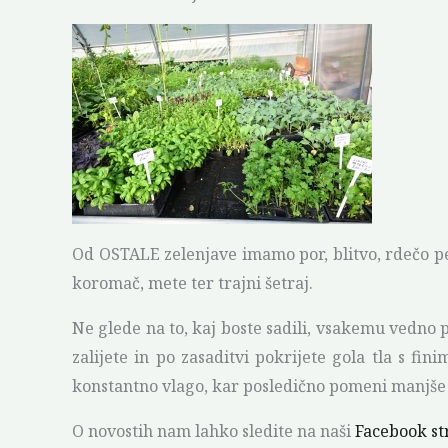
Od OSTALE zelenjave imamo por, blitvo, rdečo pes
koromač, mete ter trajni šetraj.
Ne glede na to, kaj boste sadili, vsakemu vedno p
zalijete in po zasaditvi pokrijete gola tla s f
konstantno vlago, kar posledično pomeni manjše 
O novostih nam lahko sledite na naši
Facebook st