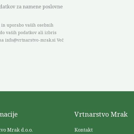
odatkov za namene poslovne
o in uporabo vaših osebnih
o vaših podatkov ali izbris
 na info@vrtnarstvo-mrak.si Več
macije
Vrtnarstvo Mrak
vo Mrak d.o.o.
Kontakt