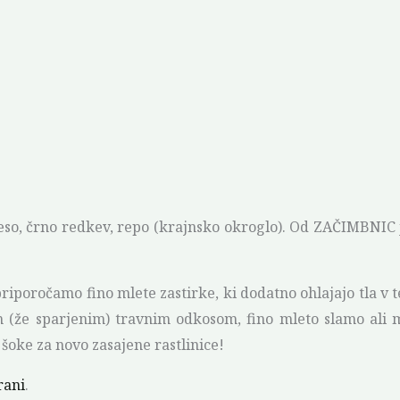
o, črno redkev, repo (krajnsko okroglo). Od ZAČIMBNIC je 
riporočamo fino mlete zastirke, ki dodatno ohlajajo tla v t
inim (že sparjenim) travnim odkosom, fino mleto slamo ali 
šoke za novo zasajene rastlinice!
rani
.