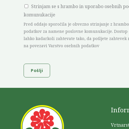
C
Strinjam se s hrambo in uporabo osebnih p
f
h
komunukacije
o
e
n
Pred oddajo sporočila je obvezno strinjanje z hramb
c
s
podatkov za namene poslovne komunukacije. Dostop d
lahko kadarkoli zahtevate tako, da pošljete zahtevek
k
k
na povezavi Varstvo osebnih podatkov
b
a
o
x
Pošlji
I
t
e
m
s
Infor
*
Vrtnarst