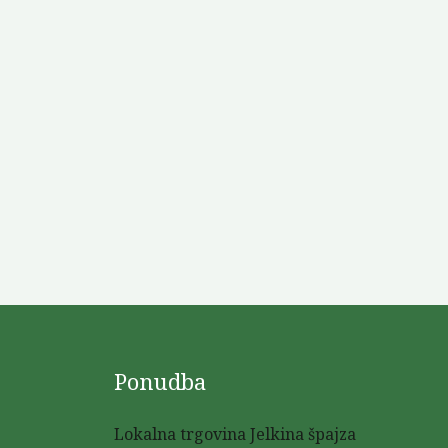
Ponudba
Lokalna trgovina Jelkina špajza