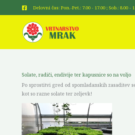
Skip
Delovni čas: Pon.-Pet.: 7.00 - 17.00 ; Sob.: 8.00 -
to
content
Solate, radiči, endivije ter kapusnice so na voljo
Po sprostitvi gred od spomladanskih zasaditev se
kot so razne solate ter zeljevk!