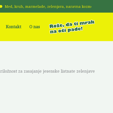
d, kruh, marmelade, zelenjava, naravna kozmetika, kravji sir, ml
Kontakt
O nas
iložnost za zasajanje jesenske listnate zelenjave