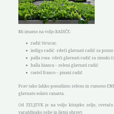
Mi imamo na voljo RADIČE:
radič štrucar,
indigo radič -rdeči glavnati radič za pozno
palla rosa- rdeči glavnati radič za zimski
balla bianca – zeleni glavnati radič
castel franco – pisani radič
Prav tako lahko ponudimo zeleno in rumeno ENDIV
glavnato solato canasta.
Od ZELJEVK je na voljo kitajsko zelje, cvetačo 
varaždinsko zelje in listni ohrovt.