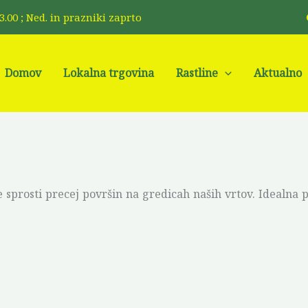
 13.00 ; Ned. in prazniki zaprto
Me
Domov
Lokalna trgovina
Rastline
Aktualno
 sprosti precej površin na gredicah naših vrtov. Idealna pr