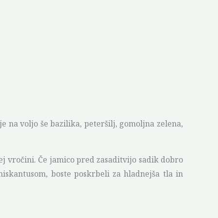
na voljo še bazilika, peteršilj, gomoljna zelena,
ej vročini. Če jamico pred zasaditvijo sadik dobro
miskantusom, boste poskrbeli za hladnejša tla in