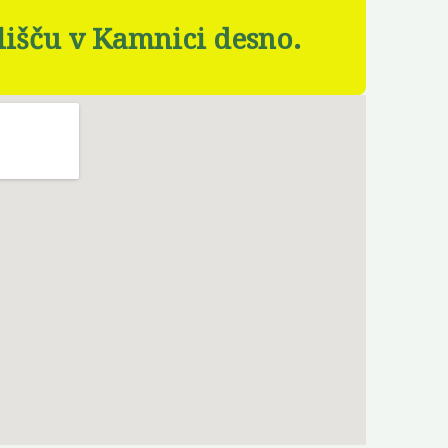
išču v Kamnici desno.