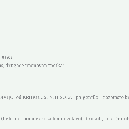
 jesen
 čas, drugače imenovan “petka”
IJO, od KRHKOLISTNIH SOLAT pa gentilo – rozetasto krhkol
(belo in romanesco zeleno cvetačo), brokoli, brstični oh