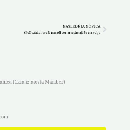
NASLEDNJA NOVICA
Next
(Pol)suhi in sveži nasadi ter aranžmaji že na voljo
mnica (1km iz mesta Maribor)
.com